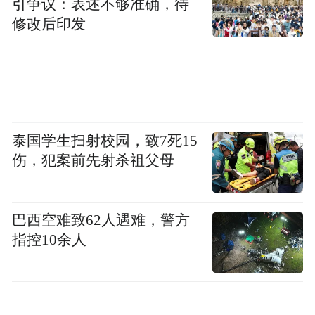
引争议：表述不够准确，待
修改后印发
泰国学生扫射校园，致7死15
伤，犯案前先射杀祖父母
巴西空难致62人遇难，警方
指控10余人