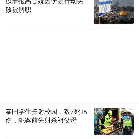
以情报高官疑因伊朗行动失
败被解职
泰国学生扫射校园，致7死15
伤，犯案前先射杀祖父母