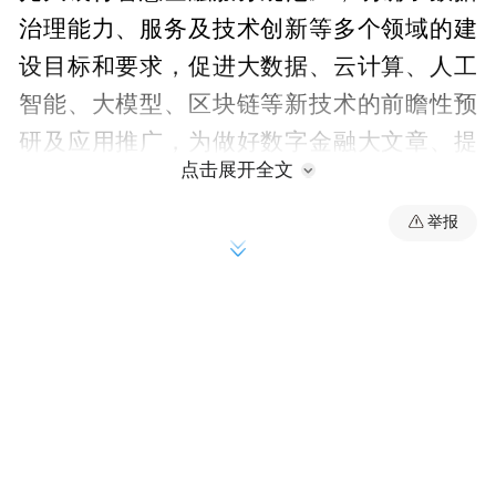
治理能力、服务及技术创新等多个领域的建
设目标和要求，促进大数据、云计算、人工
智能、大模型、区块链等新技术的前瞻性预
研及应用推广，为做好数字金融大文章、提
点击展开全文
升金融服务效能奠定坚实基础；《中国光大
银行远程银行集中运营中心服务规范》建立
举报
了远程银行流程作业管理机制，明确业务
量、效率、运营、质量等指标的评价标准，
加强业务连续性管理，提出相关风险的应对
措施，全面提升了远程银行集中运营中心服
务能力；《中国光大银行数字函证服务规
范》明确了询证函业务从申请到对外签发的
全流程规范和要求，实现数字函证业务的集