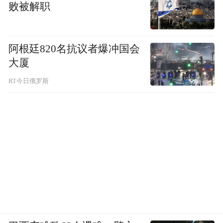
败被解职
阿根廷820名抗议者爆冲国会
大厦
RT今日俄罗斯