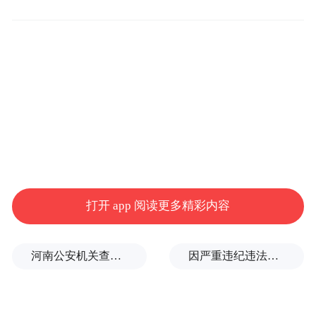
中处理及多项函证的自动回函，在提高函证
业务办理效率的同时，简化了操作环节，降
低了人工干预风险。
打开 app 阅读更多精彩内容
河南公安机关查实：“三支一扶”笔试存在规模性组织作弊犯罪
因严重违纪违法，金融监管总局原局长李云泽被罢免全国人大代表
光大银行表示，未来将持续践行“金融标准 为
民利企”理念，加大金融标准实施推广，推进
金融标准化建设，为广大客户提供更高质量