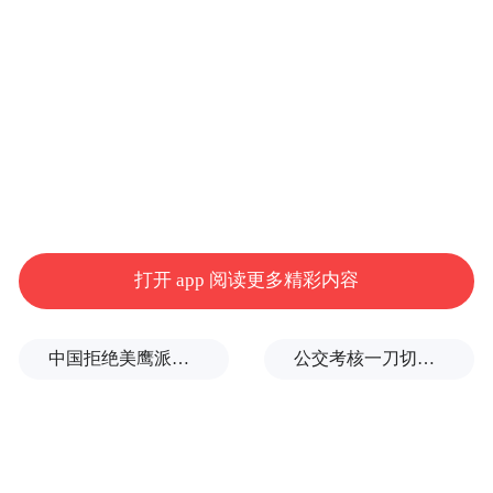
劈高峡、跨深壑、越土塬、闯险滩，一路咆
哮着扑向大海。你终于用自身的力量战胜了
自己的“回流漩涡”。
由此,我想到了历史：从刀耕火种到无土栽
培，从结绳记事到互联网普及，从洞穴栖身
到摩天大厦，从飞石击兽到载人飞船巡天，
从万人陪葬到现代文明……其间需要战胜多
打开 app 阅读更多精彩内容
少“回流”？
中国拒绝美鹰派副防长访华？弦外之音被热议
公交考核一刀切司机不敢开空调：别把压力转嫁一线员工
由此，我想到了人：从树叶遮羞到霓裳流
行，从茹毛饮血到营养平衡，从“杭育杭育”
到哲人睿思……其间需要战胜多少“漩涡”？