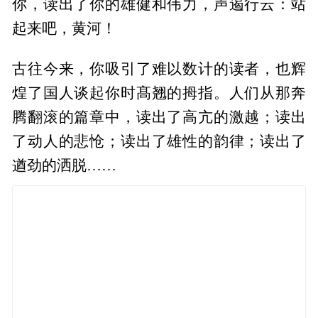
你，读出了你的雄健和伟力，声遏行云：站
起来吧，黄河！
古往今来，你吸引了难以数计的读者，也辉
煌了国人谈起你时髙翘的拇指。人们从那奔
腾翻滚的篇章中，读出了高亢的激越；读出
了动人的悲怆；读出了雄性的韵律；读出了
遒劲的洒脱……