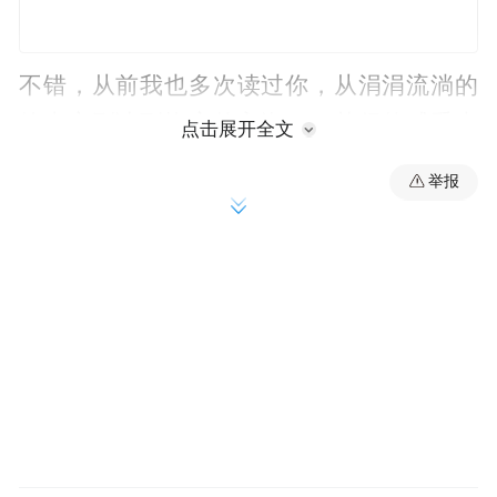
不错，从前我也多次读过你，从涓涓流淌的
约古宗列读到恢宏的入海口，获得的感受大
点击展开全文
致与他人相同，无异于刚正伟岸、波澜壮
举报
阔、气势磅礴、汹涌澎湃、一往无前、孜孜
不倦等诸如此类的主题。这种感受，也曾浸
润了我的心灵，陶冶了我的情操，升华了我
的境界，洞开了我的格局。
今天，当我立足河边，再一次细细审视你的
时候,忽然发现在你前行的途中，总有着许多
回流和漩涡，但这些回流和漩涡，却没能阻
挡住你铿锵的脚步，你仍以雷霆万钧之势，