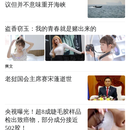
议但并不意味重开海峡
盗香窃玉：我的青春就是赌出来的
爽文
老挝国会主席赛宋蓬逝世
央视曝光！超8成睫毛胶样品
检出致癌物，部分成分接近
502胶！