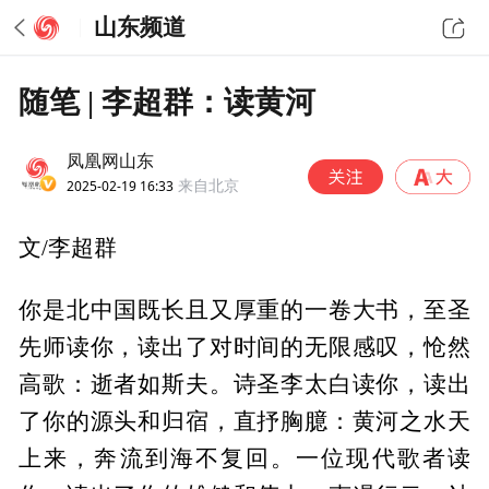
山东频道
随笔 | 李超群：读黄河
凤凰网山东
2025-02-19 16:33
来自北京
文/李超群
你是北中国既长且又厚重的一卷大书，至圣
先师读你，读出了对时间的无限感叹，怆然
高歌：逝者如斯夫。诗圣李太白读你，读出
了你的源头和归宿，直抒胸臆：黄河之水天
上来，奔流到海不复回。一位现代歌者读