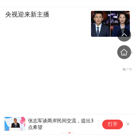
央视迎来新主播
他
伊朗：与阿曼“接近”达成协
打开
采
议但并不意味重开海峡
表