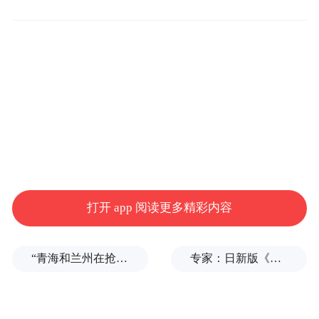
打开 app 阅读更多精彩内容
“青海和兰州在抢一碗面？”青海媒体：这种说法，格局小了
专家：日新版《防卫白皮书》“贼喊捉贼”，想向外界传达三个信号