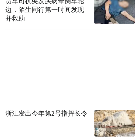
货车司机突发疾病晕倒车轮
边，陌生同行第一时间发现
艺术形式，为打赢疫情防控阻击战凝聚强大
并救助
精神力量，用歌声为武汉加油，为中国加
油！2020年6月完成的原创歌曲《中国有我》
被评为2020年度全国优秀音乐作品。2021年
8月，我县部分乡镇受龙卷风灾害损失，韩子
民主席和葛凤丽老师原创歌曲《和你在一
起》，描绘了高唐党员干部、志愿者和百姓
一起重建家园的感人事迹， 给灾后重建注入
无限的精神力量。2023年3月，杜立芝同志被
评为聊城市首位时代楷模及“齐鲁时代楷
浙江发出今年第2号指挥长令
模”，葛凤丽老师加班加点连夜完成了原创歌
曲《把咱百姓装心里》，和朱敬军老师一起
代表高唐县文艺工作者在杜立芝同志时代楷