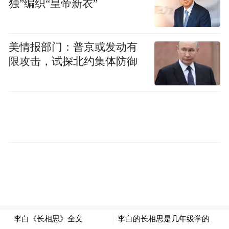
独”编织“皇帝新衣”
大力推动群众文化活动开展
作为聊城市第一批入选的山东省文联文艺志
美情报部门：普京或发动有
愿者以及历届高唐县百姓春晚导演，葛凤丽
限攻击，试探北约集体防御
老师在积极推动群众文化生活工作中做出了
突出贡献，无数次深入社区群众文艺团体进
行义务指导，带领会员慰问敬老院、驻高部
队若干次。有一次去村里的一个演唱团参加
活动时，群众们一开始不是很积极，以为文
艺进社区下基层是“面子”工程，最多是组织
者们下来摆拍、作秀、应付公事，葛凤丽老
师和她们拉家常、了解她们的活动详情和平
时所唱歌曲的风格，并为她们做范唱。群众
的热情一下子被调动起来，自告奋勇站起来