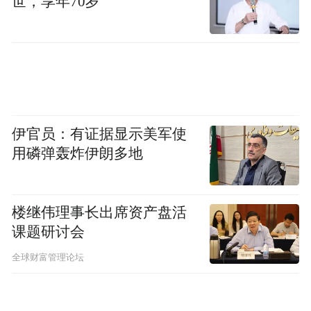
世，享年70岁
尺八是高唐籍唐代音乐家吕才定名制律的乐
器。为使这门“偏冷门”的乐器被广大群众了
解认识并得到进一步普及，葛凤丽老师和县
文联、县文游局、团县委、县教体局、吕才
故里清平镇政府等单位一起积极做好这一传
统文化的推动工作。他们邀请聊城大学刘哲
伊官员：有证据显示美军使
用磷弹轰炸伊朗多地
教授来高唐举办了全国第一期“中国尺八公益
培训班”、并成立山东省第一个尺八专业委员
会——高唐县音乐舞蹈家协会尺八专业委员
楼继伟理事长出席资产盘活
会、成功举办了尺八进校园活动、定期开展
课题研讨会
尺八交流沙龙活动等，使尺八艺术被人了解
全球财富管理论坛
熟知，在高唐县的校园里和其他文化活动场
所掀起了学习尺八传统文化的热潮。