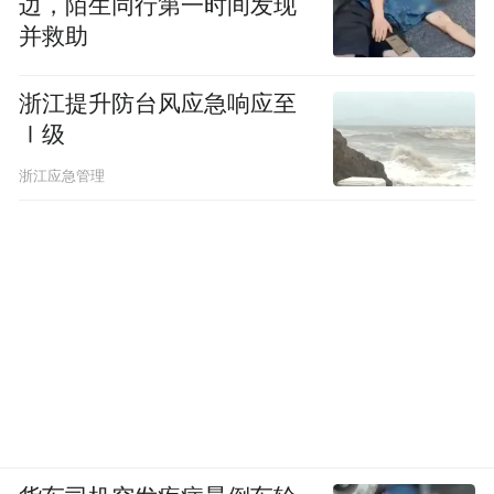
边，陌生同行第一时间发现
并救助
积极投身原创音乐作品创作
浙江提升防台风应急响应至
Ⅰ级
葛凤丽老师擅长歌曲创作，其作品多次在国
浙江应急管理
家级、省市级媒体平台发布。每一次国家大
事面前，文艺从未缺席。疫情期间，葛凤丽
老师谱曲的抗疫原创歌曲《武汉，那一朵美
丽的花》、《你的故事》，迅速在全国范围
内被广泛转发和传唱。先后被学习强国、灯
塔.党建在线、央视频、山东卫视、市县级电
视台及各媒体采用，得到了武汉地区和全国
各地文艺工作者的众多好评和认可，用音符
构筑起防御病毒的钢铁长城。通过音乐这一