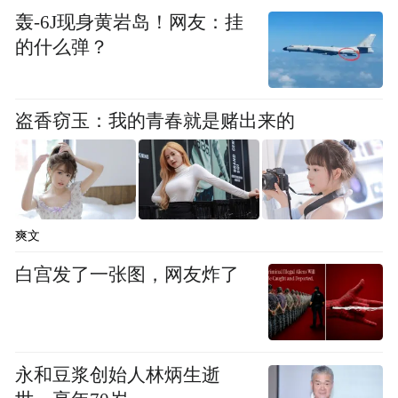
轰-6J现身黄岩岛！网友：挂
的什么弹？
盗香窃玉：我的青春就是赌出来的
爽文
白宫发了一张图，网友炸了
全力推进本土传统文化发展
永和豆浆创始人林炳生逝