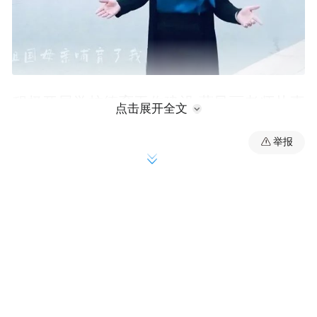
积极开展学校德育工作建设 葛凤丽老师从事
点击展开全文
教育工作20年，在圆满完成教学任务的同
举报
时，为发展学校德育教育工作做出了积极贡
献，任教期间策划举办了高唐二中历届校园
文化艺术节。内容包括校园歌手大赛、校园
才艺大赛、主持人大赛、师生书画作品展等
活动。每年参加活动的师生多达2000余人，
极大丰富了校园文化生活，提升了校园文化
氛围。