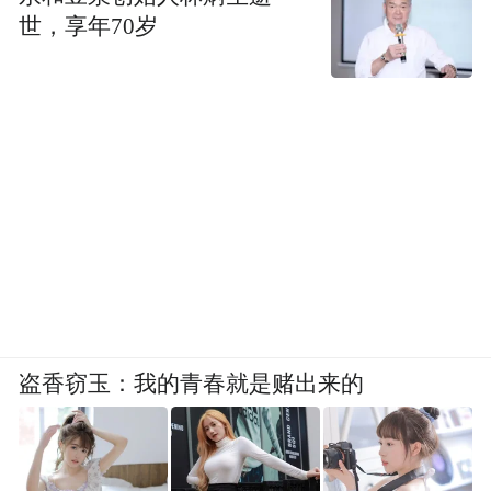
世，享年70岁
葛凤丽老师担任县音乐舞蹈家协会主席，积
极做好高唐县音乐舞蹈人才的培养工作，使
大家学有所用，用满腔热血和自身过硬的专
业知识推动高唐县群众艺术的进步，为助力
高唐县经济社会发展做出积极的贡献。
稿件来源：高唐二中
“特别声明：以上作品内容(包括在内的视频、图片或音
频)为凤凰网旗下自媒体平台“大风号”用户上传并发
布，本平台仅提供信息存储空间服务。
盗香窃玉：我的青春就是赌出来的
Notice: The content above (including the videos,
pictures and audios if any) is uploaded and posted
by the user of Dafeng Hao, which is a social media
platform and merely provides information storage