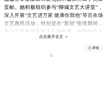
贡献。她积极组织参与“聊城文艺大讲堂”，
深入开展“文艺进万家 健康你我他”等百余场
文艺惠民活动，特别是在“新冠”疫情期间，
为让文艺发挥安抚人心的作用，创新开办了
点击展开全文
“网上文艺课堂”，开展五十余场网络文艺志
愿服务活动，受到广大市民和文艺爱好者的
举报
一致好评。因为工作突出，张小军被推选为
中国文联十大、十一大代表。