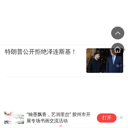
特朗普公开拒绝泽连斯基！
推进老年美育普及，这项活动诚
王
打开
邀全市老年合唱团队参与
官