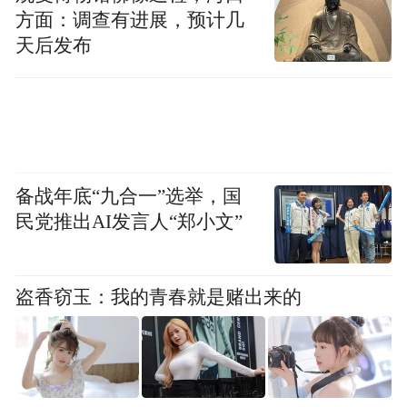
张小军曾荣获首届“聊城文化英才”、聊城市
方面：调查有进展，预计几
天后发布
新长征突击手等荣誉称号，连续多年被市委
宣传部评为全市文化科技卫生“三下乡”服务
标兵。曾先后获得“蓝田杯”全国歌手大赛一
等奖、山东省“时风杯”青年歌手大赛一等
奖；2000年，获得团中央表彰一次；2015
备战年底“九合一”选举，国
年，被山东省文联授予全省文联系统先进个
民党推出AI发言人“郑小文”
人；2018--2021年，连续三年被山东省人社
厅、省文联授予全省文联系统先进个人称
号；2022年3月，荣获2021年度山东省学雷
盗香窃玉：我的青春就是赌出来的
锋志愿服务“四个100”“最美志愿者”称号；第
35期敬业奉献“聊城好人”。