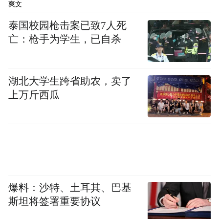
据了解，第九届聊城市道德模范选树宣传工
爽文
作启动以来，按照属地管理、逐级推荐的原
泰国校园枪击案已致7人死
则，经过层层遴选、组委会办公室初评、专
亡：枪手为学生，已自杀
家评审等程序，最终共确定人选30名。
稿件来源：聊城文艺 姜博宁
湖北大学生跨省助农，卖了
上万斤西瓜
“特别声明：以上作品内容(包括在内的视频、图片或音
频)为凤凰网旗下自媒体平台“大风号”用户上传并发
布，本平台仅提供信息存储空间服务。
Notice: The content above (including the videos,
pictures and audios if any) is uploaded and posted
by the user of Dafeng Hao, which is a social media
platform and merely provides information storage
爆料：沙特、土耳其、巴基
space services.”
斯坦将签署重要协议