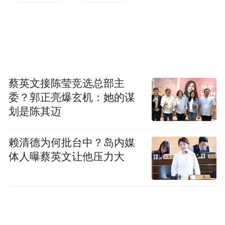
建设，在担任聊城市第十二届、第十三届、
十四届政协常委期间，积极建言献策，对我
市的社会、经济、文化、旅游、生态文明建
设提交提案做出了应有贡献。工作之余，张
小军努力通过歌声宣传推介聊城，她将原创
蔡英文接陈莹竞选总部主
歌曲《九千万分之一》带到了人民大会堂，
委？郭正亮爆玄机：她的谋
现场进行了演唱，得到了专家代表们的高度
划是陈其迈
赞扬。
赖清德为何批台中？岛内媒
体人曝蔡英文让他压力大