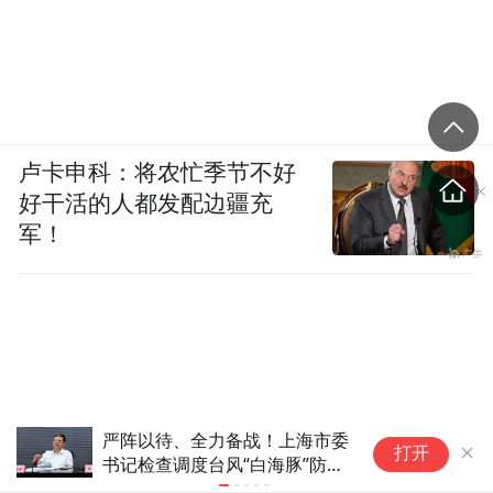
卢卡申科：将农忙季节不好
好干活的人都发配边疆充
军！
国民党推出AI发言人“郑小文”迎
椰
打开
战民进党