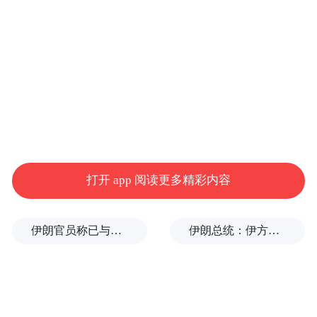
入展庆祝建党90周年"信德杯"全国书法展
（中国书协主办）
入展纪念虞世南诞辰1450周年全国书法作品
大展（中国书协主办）
入展"永远跟党走"全国职工书法大赛（中国
打开 app 阅读更多精彩内容
书协主办）
入展首届中国王羲之书法艺术（行草）大展
伊朗官员称已与阿曼就霍尔木兹海峡通行问题明确总体框架
伊朗总统：伊方未在涉谅解备忘录的谈判中作任何让步
入展南潮北风2009/2010/2012/2013南北书坛
精英联展