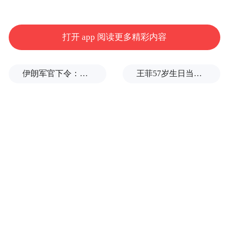
打开 app 阅读更多精彩内容
伊朗军官下令：如果美军踏上我国领土，就砍掉他们脚！
王菲57岁生日当天，谢霆锋隔空说3次生日快乐