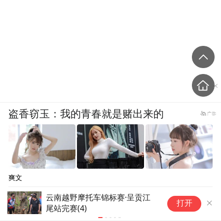
盗香窃玉：我的青春就是赌出来的
爽文
云南越野摩托车锦标赛·呈贡江
通
打开
尾站完赛(3)
争”