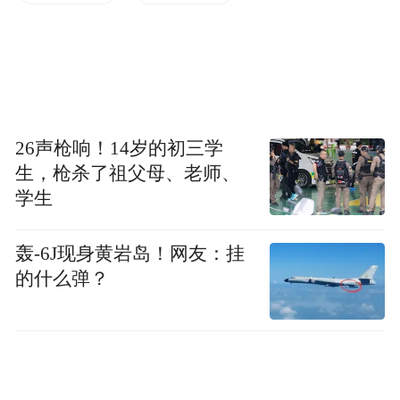
众喜闻乐见的大众运动，同时也带动当地与
体育产业、体育经济相关的行业发展。
周至县人民政府副县长骞宸表示，本次赛事
聚焦“体育旅游”和“乡村振兴”两大特色，吸
26声枪响！14岁的初三学
引广大体育运动爱好者积极参与，为周至提
生，枪杀了祖父母、老师、
升城市形象和文化软实力提供了良好的契
学生
机。
轰-6J现身黄岩岛！网友：挂
经过精彩角逐，选手杨章兴以28分38.20秒的
的什么弹？
成绩获得10K项目男子冠军；选手王蕾以36
分19.95秒的成绩获得10K项目女子冠军。
主办方表示，本次赛事是周至县近年来举办