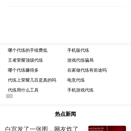
的规模最大的路跑赛事，同时也是以“体育
+旅游”的方式助力乡村振兴的积极举措。周
至县山水秀美，农文旅资源丰富，周至县将
以本次赛事为契机，通过“体育＋旅游＋农产
品”等方式，充分发挥体育、文化、旅游资源
优势，不断丰富文旅IP新内涵，吸引更多游
客来周至观光旅游，打造乡村旅游强力消费
引擎，为周至经济高质量发展贡献“体育+”力
量。(完)
来源：中国新闻网
热点新闻
“特别声明：以上作品内容(包括在内的视频、图片或音
频)为凤凰网旗下自媒体平台“大风号”用户上传并发
白宫发了一张图，网友炸了