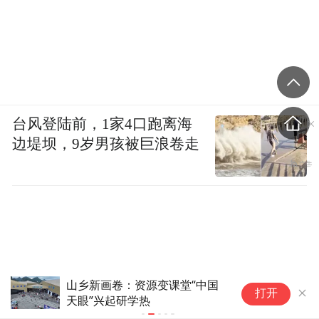
台风登陆前，1家4口跑离海
边堤坝，9岁男孩被巨浪卷走
省
祁连山下，呦呦鹿鸣引客来(7)
打开
点