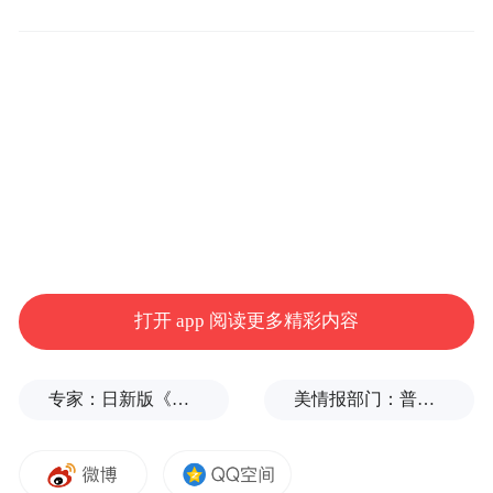
比赛现场。周至县文化和旅游体育局供图
周至建县两千余年，南依秦岭，北濒渭水，
是西安的“西大门”，文化底蕴深厚，有老子
讲授《道德经》的楼观台，“财神赵公明”故
里等人文史迹。
打开 app 阅读更多精彩内容
近年来，随着城墙国际马拉松赛、全运会等
专家：日新版《防卫白皮书》“贼喊捉贼”，想向外界传达三个信号
美情报部门：普京或发动有限攻击，试探北约集体防御
赛事在西安举办，全民运动的热潮也从古城
的大街小巷扩散到周边的城镇、乡村。马拉
松等赛事从新潮的小众运动，逐渐转变为民