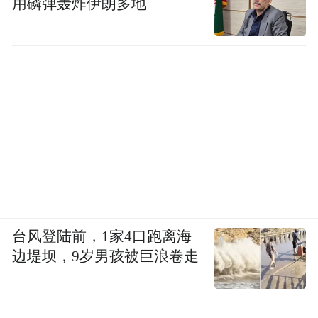
用磷弹轰炸伊朗多地
台风登陆前，1家4口跑离海
边堤坝，9岁男孩被巨浪卷走