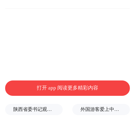
训队候选人员名单。2023年KPL夏季赛，九
尾随广州TTG战队首次获得了联赛冠军，但
九尾仅在常规赛有过几次登场机会，后续的
赛程以及刚结束不久的挑战者杯他都没有出
场。
作为一名已经征战多个赛季的职业电竞选
手，九尾也有难以避免的职业病，九尾说自
己近期的目标是锻炼，他坦言自己身上的毛
打开 app 阅读更多精彩内容
病比较多需要重视健身。平常有时间时，九
尾会和Fly(彭云飞)等其他职业选手一起打羽
陕西省委书记观摩直播带货，同董宇辉交流
外国游客爱上中国旅拍、汉服和美甲
毛球。
回顾过去一年，九尾说最大的收获是心态变