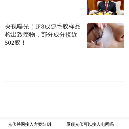
即将到来的11月22日，是九尾的21岁生日。
谈起新的一岁有哪些期望，作为职业选手的
九尾毫不迟疑地说，希望先回到赛场打比
央视曝光！超8成睫毛胶样品
检出致癌物，部分成分接近
赛。(完)
502胶！
“特别声明：以上作品内容(包括在内的视频、图片或音
频)为凤凰网旗下自媒体平台“大风号”用户上传并发
布，本平台仅提供信息存储空间服务。
Notice: The content above (including the videos,
pictures and audios if any) is uploaded and posted
by the user of Dafeng Hao, which is a social media
platform and merely provides information storage
space services.”