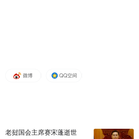
好了，可能和看书比较多有关系。如果用一
个词形容这一年，九尾表示很难做出选择，
他认为自己平时过得都挺自在的。
由于此前一段时间远离赛场，九尾也在采访
中特别感谢了粉丝的支持。他说原来打比赛
时自己比较活跃，而最近比较多的是过自己
的日子，很感谢大家还保留着对他的喜欢。
九尾会在社交媒体中及时更新自己的日程安
排，比如何时能够上线，何时无法直播等
等。在九尾看来，自己和粉丝的关系是互相
尊重，不要让大家的喜欢白费。
老挝国会主席赛宋蓬逝世