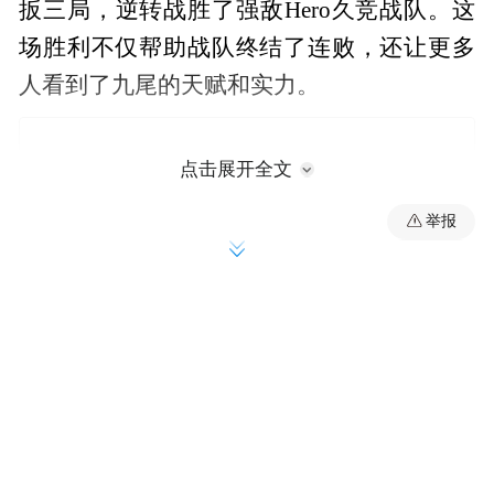
扳三局，逆转战胜了强敌Hero久竞战队。这
场胜利不仅帮助战队终结了连败，还让更多
人看到了九尾的天赋和实力。
点击展开全文
举报
此后九尾曾获得过KPL春季赛、夏季赛和王
者荣耀挑战者杯亚军，并于今年入选杭州亚
运会电子竞技项目王者荣耀亚运版本国家集