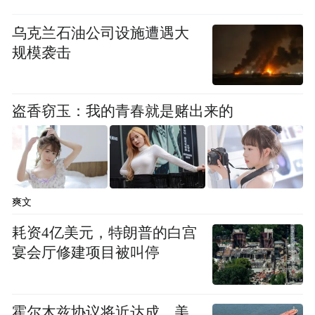
一天内跑出两个“第八道奇迹”
乌克兰石油公司设施遭遇大
规模袭击
却在后来的200米决赛中
因伤仅排在最后一位
盗香窃玉：我的青春就是赌出来的
“我要从头再来，目标后年全运会！”
他说
爽文
耗资4亿美元，特朗普的白宫
宴会厅修建项目被叫停
霍尔木兹协议将近达成，美