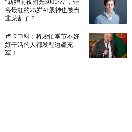
“新婚前夜输光3000亿”，硅
谷最红的25岁AI股神也被当
韭菜割了？
卢显江在比赛中单腿跳着完成比赛。
卢卡申科：将农忙季节不好
在赛场内外
好干活的人都发配边疆充
军！
我们看到了公平竞赛、友谊第一的花朵
在青少年心田浇灌
校园组大学男子400米混合泳比赛冠亚军
贾佑泽和沈星宇在赛后相互感谢、勉励
还一起搀扶着脱力瘫倒的同伴