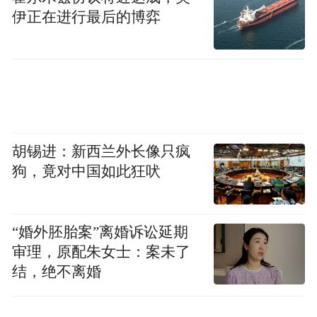
伊正在进行最后的博弈
张家纶（中）在学青会校园组男子100米比赛
中。
胡锡进：新西兰外长像只疯
狗，竟对中国如此狂吠
在赛场内外
我们看到了百折不挠的使命感
“婚外胚胎案”离婚诉讼延期
审理，原配朱女士：案未了
有在赛场上意外受伤
结，绝不离婚
单腿跳着也要完成比赛的田径选手卢显江