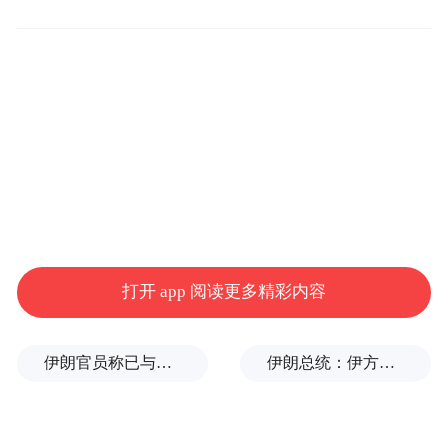
延续至今四个多月的精彩纷呈
也画下了圆满的句号
但这场盛会青春洋溢的余波
依旧在人们心中回荡
打开 app 阅读更多精彩内容
伊朗官员称已与阿曼就霍尔木兹海峡通行问题明确总体框架
伊朗总统：伊方未在涉谅解备忘录的谈判中作任何让步