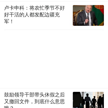
运动员、教练员在运动员村里制作绣球。
卢卡申科：将农忙季节不好
好干活的人都发配边疆充
奖牌上的铜鼓、绣球图案
军！
颁奖礼服的马面裙与壮锦
以及主题曲《青春遇见》MV中壮美广西
的碧海蓝天、青砖黛瓦
更是这段时间八桂大地上讨论的热词
鼓励领导干部带头休假之后
又撤回文件，到底什么意思