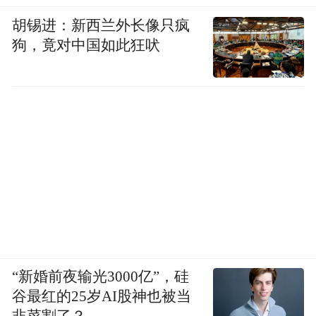
返回休息室
胡锡进：新西兰外长像只疯
狗，竟对中国如此狂吠
“新婚前夜输光3000亿”，硅
沈星宇在学青会比赛中。
谷最红的25岁AI股神也被当
韭菜割了？