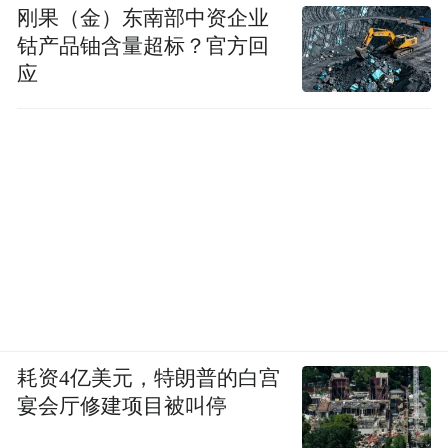
刚果（金）东南部中资企业
“少年心事当拏云”
钴产品铀含量超标？官方回
应
青春唯有拼搏、进取和挑战才不负年华
在广西的相聚虽短暂
却是为了让赛场上绽放的体教融合之花
未来在校园中、全社会结下累累硕果
耗资4亿美元，特朗普的白宫
宴会厅修建项目被叫停