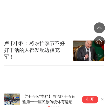
卢卡申科：将农忙季节不好
好干活的人都发配边疆充
军！
中国-中亚国家摔跤精英赛：东道主首日夺
在
打开
5金