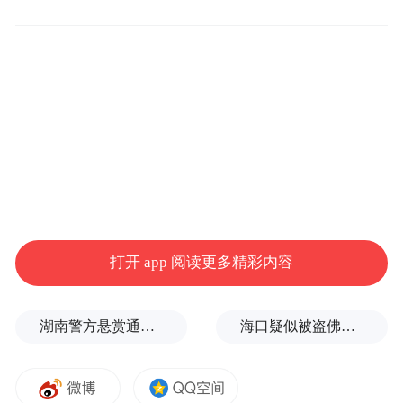
值仅可领取一张，数量有限，先领先得。消
费券须在有效期内使用，逾期作废，不予补
偿。
四、领取方式
本次活动将发放100万元消费券，在活动规定
时间内，关注“我的聊城”公众号，即可领取
青年专项消费券。
打开 app 阅读更多精彩内容
@聊城16-35岁青年们
湖南警方悬赏通缉27岁卖淫集团主犯、39岁毒品犯罪集团主犯
海口疑似被盗佛像已搬离北京观复博物馆？馆方回应
准备好了吗？
偷偷告诉你个快速抢券的秘诀