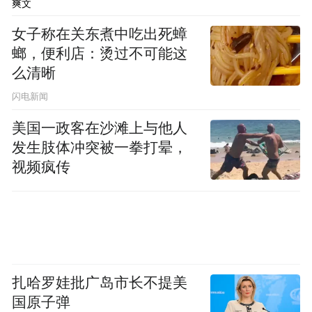
爽文
女子称在关东煮中吃出死蟑
螂，便利店：烫过不可能这
么清晰
闪电新闻
美国一政客在沙滩上与他人
发生肢体冲突被一拳打晕，
视频疯传
扎哈罗娃批广岛市长不提美
国原子弹