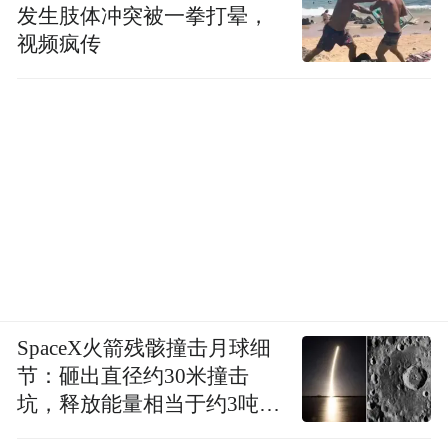
发生肢体冲突被一拳打晕，
视频疯传
SpaceX火箭残骸撞击月球细
节：砸出直径约30米撞击
坑，释放能量相当于约3吨
TNT炸药