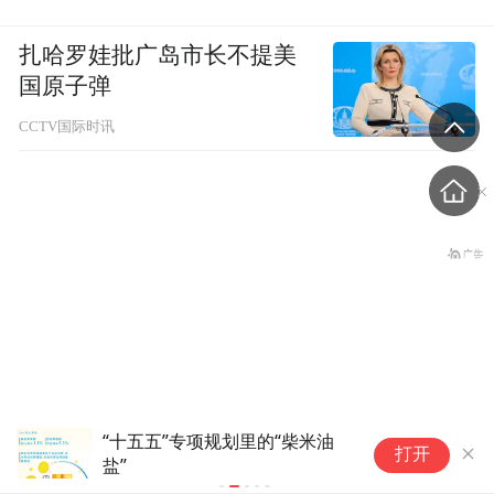
扎哈罗娃批广岛市长不提美
国原子弹
CCTV国际时讯
ChinaJoy乘数效应，为培育新型文化消费
专
台风“白海豚”逐渐逼近华东
打开
留下哪些启示？
好
沿海！各地最新情况