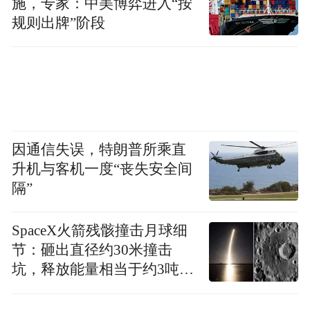
施，专家：中美博弈进入“按
规则出牌”阶段
因通信失误，特朗普所乘直
升机与客机一度“丧失安全间
隔”
SpaceX火箭残骸撞击月球细
节：砸出直径约30米撞击
坑，释放能量相当于约3吨
TNT炸药