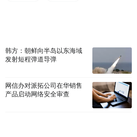
可以在5月20日10：00点之前
进入“我的聊城”公众号填写验证信息
然后在10:00准时开抢
韩方：朝鲜向半岛以东海域
发射短程弹道导弹
来源：齐鲁网·闪电新闻
网信办对派拓公司在华销售
“特别声明：以上作品内容(包括在内的视频、图片或音
产品启动网络安全审查
频)为凤凰网旗下自媒体平台“大风号”用户上传并发
布，本平台仅提供信息存储空间服务。
Notice: The content above (including the videos,
pictures and audios if any) is uploaded and posted
by the user of Dafeng Hao, which is a social media
platform and merely provides information storage
space services.”