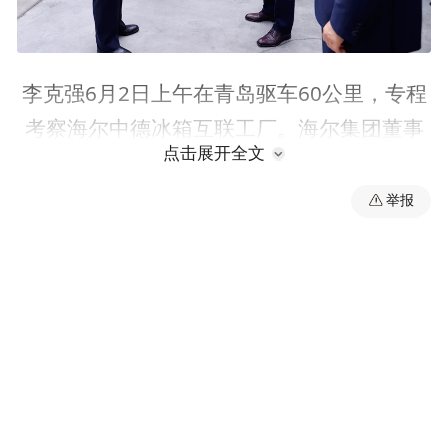
李克强6月2日上午在青岛驱车60公里，专程
考察海尔中德冰箱互联工厂。海尔集团董事
点击展开全文
局主席张瑞敏介绍，如今的海尔，人人既是
员工，又是创客；既是有围墙的工厂，又是
举报
面向全球创客开放的工业互联网平台。短短
几年，海尔集团已孵化出4家独角兽企业，
21家瞪羚企业，创造出大量的就业岗位。总
理说，海尔这两个字别有深意：“海”意味着海
纳百川，“尔”代表着每一个人。一个人的智慧
是有限的，但把所有人的智慧汇聚起来就有
无限可能，就能迸发出难以想象的力量。就