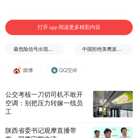
像大江、小河、小溪汇入大海一样，形成波
澜壮阔的景象。海尔早已是一家知名企业，
打开 app 阅读更多精彩内容
希望继续紧跟时代步伐，不停止地学习、不
停歇地创新，作大企业“双创”的标杆。
最危险信号出现！全球能源大动脉岌岌可危
中国拒绝美鹰派副防长访华？弦外之音被热议
公交考核一刀切司机不敢开
空调：别把压力转嫁一线员
工
陕西省委书记观摩直播带