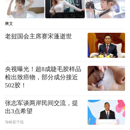
爽文
老挝国会主席赛宋蓬逝世
央视曝光！超8成睫毛胶样品
检出致癌物，部分成分接近
502胶！
张志军谈两岸民间交流，提
出3点希望
海峡新干线